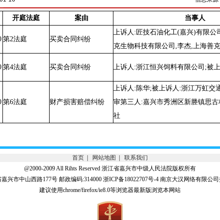
开庭法庭
案由
当事人
上诉人:匠技石油化工(嘉兴)有限公
0
第2法庭
买卖合同纠纷
克生物科技有限公司,李杰,上海善
0
第4法庭
买卖合同纠纷
上诉人:浙江恒兴饲料有限公司;被上
上诉人:陈华;被上诉人:浙江万虹交
0
第6法庭
财产损害赔偿纠纷
审第三人:嘉兴市秀洲区新塍镇思
社
首页
|
网站地图
|
联系我们
@2000-2009 All Rihts Reserved 浙江省嘉兴市中级人民法院版权所有
兴市中山西路177号 邮政编码:314000 浙ICP备18022707号-4 南京大汉网络有限
建议使用chrome/firefox/ie8.0等浏览器最新版浏览本网站