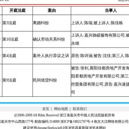
开庭法庭
案由
当事人
0
第3法庭
离婚纠纷
上诉人:陈瑞;被上诉人:陈佳栋
上诉人:嘉兴驰硕服饰有限公司;
0
第10法庭
确认劳动关系纠纷
永雄
0
第4法庭
案外人执行异议之诉
原告:陈诗涵;被告:沈佳;第三人:
被告:张剑,襄阳佳都房地产开发
阳君都房地产开发有限公司;第三
0
第9法庭
民间借贷纠纷
控股集团有限公司;原告:嘉兴速
司
首页
|
网站地图
|
联系我们
@2000-2009 All Rihts Reserved 浙江省嘉兴市中级人民法院版权所有
兴市中山西路177号 邮政编码:314000 浙ICP备18022707号-4 南京大汉网络有限
建议使用chrome/firefox/ie8.0等浏览器最新版浏览本网站