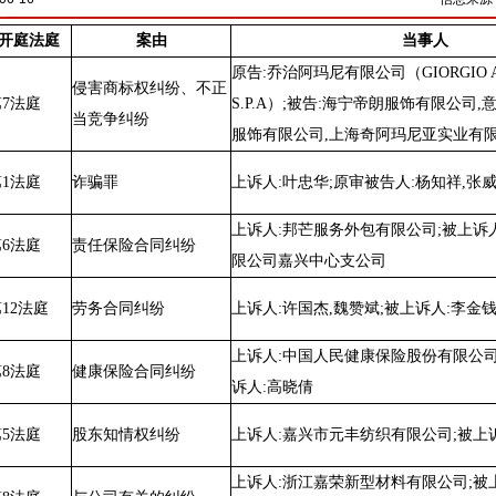
开庭法庭
案由
当事人
原告:乔治阿玛尼有限公司（GIORGIO 
侵害商标权纠纷、不正
第7法庭
S.P.A）;被告:海宁帝朗服饰有限公司
当竞争纠纷
服饰有限公司,上海奇阿玛尼亚实业有限
第1法庭
诈骗罪
上诉人:叶忠华;原审被告人:杨知祥,张
上诉人:邦芒服务外包有限公司;被上诉
第6法庭
责任保险合同纠纷
限公司嘉兴中心支公司
12法庭
劳务合同纠纷
上诉人:许国杰,魏赞斌;被上诉人:李金
上诉人:中国人民健康保险股份有限公司
第8法庭
健康保险合同纠纷
诉人:高晓倩
第5法庭
股东知情权纠纷
上诉人:嘉兴市元丰纺织有限公司;被上
上诉人:浙江嘉荣新型材料有限公司;被上