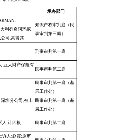
承办部门
ARMANI
知识产权审判庭（民
,意大利乔奇阿玛尼
事审判第三庭）
公司,高贤其
威
刑事审判第一庭
人:亚太财产保险有
民事审判第二庭
民事审判第一庭（基
钱
层工作处）
深圳分公司;被上
民事审判第一庭（基
层工作处）
诉人:计四根
民事审判第二庭
诉人:赵霞;原审