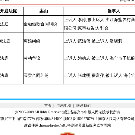
开庭法庭
案由
当事人
上诉人:李婷;被上诉人:浙江海盐农村
4法庭
金融借款合同纠纷
限公司;原审被告:方利会
10法庭
离婚纠纷
上诉人:范洁伟;被上诉人:潘晓莉
7法庭
劳动争议
上诉人:姚德志;被上诉人:海宁市子旭
5法庭
买卖合同纠纷
上诉人:张建明,费富萍;被上诉人:海
首页
|
网站地图
|
联系我们
@2000-2009 All Rihts Reserved 浙江省嘉兴市中级人民法院版权所有
兴市中山西路177号 邮政编码:314000 浙ICP备18022707号-4 南京大汉网络有限
建议使用chrome/firefox/ie8.0等浏览器最新版浏览本网站