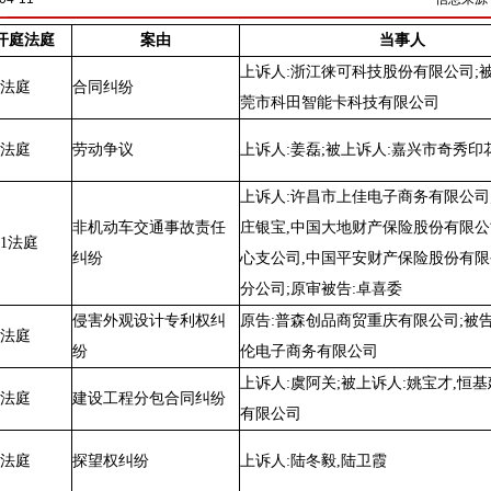
开庭法庭
案由
当事人
上诉人:浙江徕可科技股份有限公司;被
5法庭
合同纠纷
莞市科田智能卡科技有限公司
4法庭
劳动争议
上诉人:姜磊;被上诉人:嘉兴市奇秀印
上诉人:许昌市上佳电子商务有限公司;
非机动车交通事故责任
庄银宝,中国大地财产保险股份有限
11法庭
纠纷
心支公司,中国平安财产保险股份有
分公司;原审被告:卓喜委
侵害外观设计专利权纠
原告:普森创品商贸重庆有限公司;被告
7法庭
纷
伦电子商务有限公司
上诉人:虞阿关;被上诉人:姚宝才,恒
4法庭
建设工程分包合同纠纷
有限公司
9法庭
探望权纠纷
上诉人:陆冬毅,陆卫霞