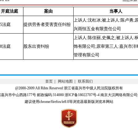
开庭法庭
案由
当事人
上诉人:沈杜冰;被上诉人:陈卢勇;
5法庭
提供劳务者受害责任纠纷
兴雨恒五金有限责任公司
上诉人:陈佳丽,史佩之;被上诉人:
8法庭
股东出资纠纷
饰有限公司;原审第三人:嘉兴市沣
管理有限公司
首页
|
网站地图
|
联系我们
@2000-2009 All Rihts Reserved 浙江省嘉兴市中级人民法院版权所有
兴市中山西路177号 邮政编码:314000 浙ICP备18022707号-4 南京大汉网络有限
建议使用chrome/firefox/ie8.0等浏览器最新版浏览本网站