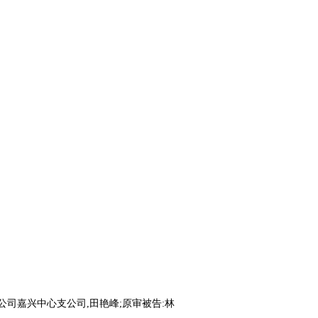
公司嘉兴中心支公司,田艳峰;原审被告:林