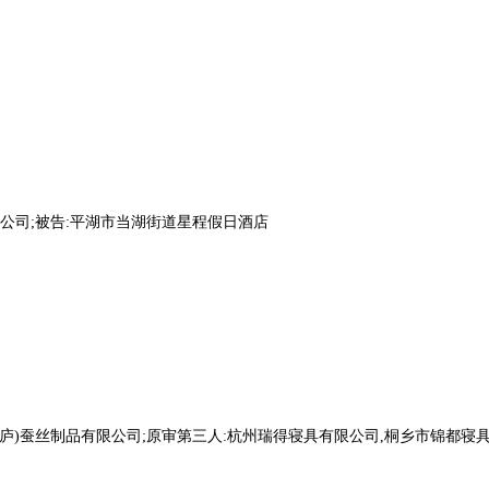
公司;被告:平湖市当湖街道星程假日酒店
桐庐)蚕丝制品有限公司;原审第三人:杭州瑞得寝具有限公司,桐乡市锦都寝