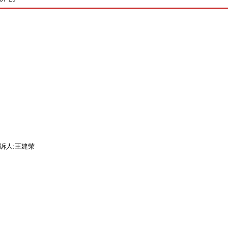
诉人:王建荣