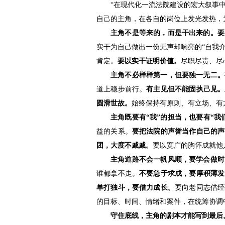
“在现代化一流法院建设的宏大叙事
自己的主角，在各自的岗位上发光发热，
主角不是等来的，而是干出来的。要
实干为自己做出一份无声却响亮的“自我介
肯定。
要以实干证明价值。
尽职尽责、尽
主角不必样样第一，但要独一无二。
道上稳步前行。
有主见但不能固执己见。
圆滑世故。
始终保持有原则、有立场、有
主角既要有“我”的担当，也要有“
益的关系。
要把法院的声誉当作自己的声
团，大度不戚戚。
要以宽广的胸怀成就他
主角道路不会一帆风顺，要学会做时
谁都拿不走。
不要急于求成，要厚积薄发
单打独斗，要借力成长。
要向老同志借经
的目标、时间、情绪和案件，在统筹协调
守住底线，主角的剧本才能写到最后