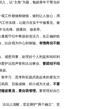
切入，以“主角”为题，勉励青年干警当好
一项工作都做精做细，做到让人放心，用
的工作实绩，让能力在实干中被看见、被
中当先锋、挑重担、做表率。
在遵规守纪中释放创造活力，在正确的轨
放，以自我为中心则狭隘。
有情商但不能
位、感恩同事，处理好个人利益和组织利
样爱护法院声誉和法治事业。
要团结不结
推器。
，靠学习、思考和实践武装起来的硬实力
历风雨、百炼成钢，积小成为大成。
不要
要随波逐流，要自我管理。
要管理好自己
、法治上清醒，坚定拥护“两个确立”、坚