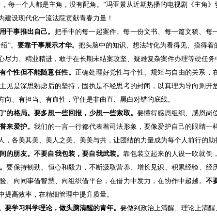
中，每一个人都是主角，没有配角。”冯亚景从近期热播的电视剧《主角》
为建设现代化一流法院贡献青春力量！
用干事推出自己。
把手中的每一起案件、每一份文书、每一篇文稿、每
绍”。
要靠干事展示才华。
把头脑中的知识、想法转化为看得见、摸得着
心尽力、精业精进，敢于在长期未结案攻坚、疑难复杂案件办理等硬任务
有个性但不能随意任性。
正确处理好党性与个性、规矩与自由的关系，
主见是深思熟虑后的坚持，固执是不经思考的封闭，以真理为导向则开
方向、有担当、有血性，守住是非曲直、黑白对错的底线。
我们”的格局。要多想一些回报，少想一些索取。
要懂得感恩组织、感恩岗
誉来爱护。
我们的一言一行都代表着司法形象，要像爱护自己的眼睛一
人，各美其美、美人之美、美美与共，让团结的力量成为每个人前行的助
间的朋友。不要自我包装，要自我武装。
靠包装立起来的人设一吹就倒
。
要保持韧劲、恒心和毅力，不断汲取营养、增长见识、积累经验、经
验、向同事借智慧、向组织借平台，在借力中发力，在协作中超越。
不
中提高效率，在精细管理中提升质量。
。要学习科学理论，做头脑清醒的青年。
要做到政治上清醒、理论上清醒