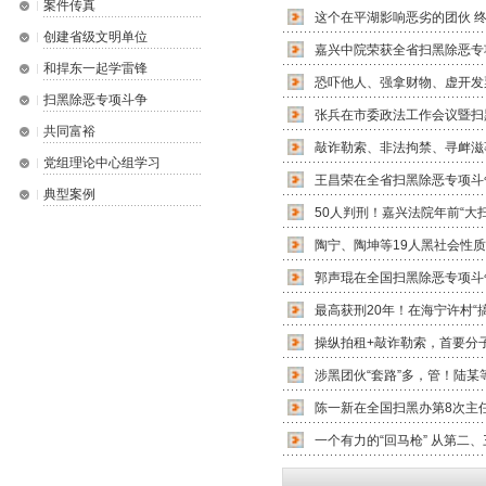
案件传真
这个在平湖影响恶劣的团伙 
创建省级文明单位
嘉兴中院荣获全省扫黑除恶专
和捍东一起学雷锋
恐吓他人、强拿财物、虚开发
扫黑除恶专项斗争
张兵在市委政法工作会议暨扫黑
共同富裕
敲诈勒索、非法拘禁、寻衅滋
党组理论中心组学习
王昌荣在全省扫黑除恶专项斗争
典型案例
50人判刑！嘉兴法院年前“大
陶宁、陶坤等19人黑社会性
郭声琨在全国扫黑除恶专项斗争
最高获刑20年！在海宁许村“
操纵拍租+敲诈勒索，首要分子
涉黑团伙“套路”多，管！陆某
陈一新在全国扫黑办第8次主
一个有力的“回马枪” 从第二